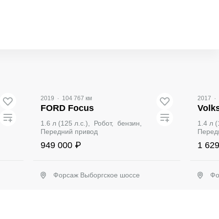
Вид
2019
·
104 767 км
2017
·
FORD Focus
Volk
1.6 л (125 л.с.), Робот, бензин,
1.4 л 
Передний привод
Перед
949 000 ₽
1 62
Форсаж Выборгское шоссе
Фо
Забронировать