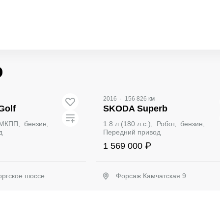
о
Видео
2016
·
156 826 км
Golf
SKODA Superb
, МКПП, бензин,
1.8 л (180 л.с.), Робот, бензин,
д
Передний привод
1 569 000 ₽
ргское шоссе
Форсаж Камчатская 9
ронировать
Забронировать