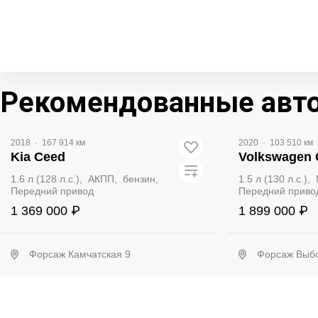
Рекомендованные авт
Видео
2018
·
167 914 км
2020
·
103 510 км
Kia Ceed
Volkswagen 
1.6 л (128 л.с.), АКПП, бензин,
1.5 л (130 л.с.)
Передний привод
Передний приво
1 369 000 ₽
1 899 000 ₽
Форсаж Камчатская 9
Форсаж Выбо
Забронировать
Заб