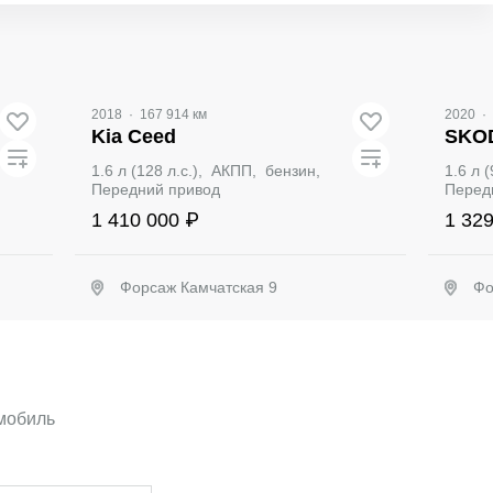
2018
·
167 914 км
2020
·
Kia Ceed
SKOD
1.6 л (128 л.с.), АКПП, бензин,
1.6 л 
Передний привод
Перед
1 410 000 ₽
1 32
Форсаж Камчатская 9
Фо
Забронировать
омобиль