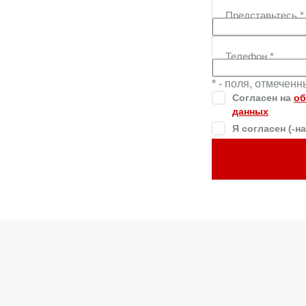
Представьтесь
*
Телефон
*
* - поля, отмечен
Согласен на
об
данных
Я согласен (-н