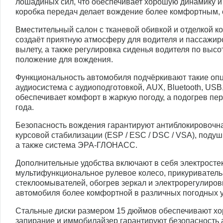
лошадиных сил, что обеспечивает хорошую динамику и
коробка передач делает вождение более комфортным, о
Вместительный салон с тканевой обивкой и отделкой к
создаёт приятную атмосферу для водителя и пассажиро
вылету, а также регулировка сиденья водителя по выс
положение для вождения.
Функциональность автомобиля подчёркивают такие опц
аудиосистема с аудиоподготовкой, AUX, Bluetooth, USB,
обеспечивает комфорт в жаркую погоду, а подогрев пе
года.
Безопасность вождения гарантируют антиблокировочна
курсовой стабилизации (ESP / ESC / DSC / VSA), подуш
а также система ЭРА-ГЛОНАСС.
Дополнительные удобства включают в себя электросте
мультифункциональное рулевое колесо, прикуриватель
стеклоомывателей, обогрев зеркал и электрорегулиров
автомобиля более комфортной в различных погодных 
Стальные диски размером 15 дюймов обеспечивают хо
запирание и иммобилайзер гарантируют безопасность