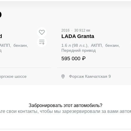
о
2016
·
30 912 км
d
LADA Granta
, АКПП, бензин,
1.6 л (98 л.с.), АКПП, бензин,
д
Передний привод
595 000 ₽
ргское шоссе
Форсаж Камчатская 9
ронировать
Забронировать
Забронировать этот автомобиль?
те свои контакты, чтобы мы зарезервировали за вами авт