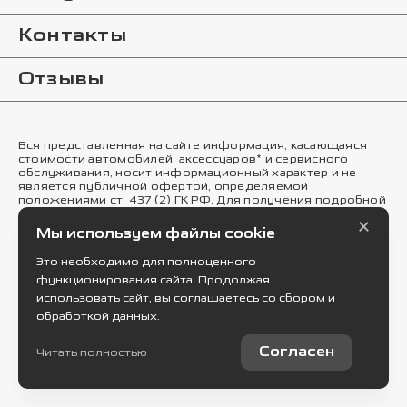
Контакты
Отзывы
Вся представленная на сайте информация, касающаяся
стоимости автомобилей, аксессуаров* и сервисного
обслуживания, носит информационный характер и не
является публичной офертой, определяемой
положениями ст. 437 (2) ГК РФ. Для получения подробной
информации обращайтесь в наши автосалоны.
×
Опубликованная на данном сайте информация может
Мы используем файлы cookie
быть изменена в любое время без предварительного
уведомления. * Стоимость аксессуаров указана без учета
Это необходимо для полноценного
стоимости установки.
функционирования сайта. Продолжая
Правовая информация
использовать сайт, вы соглашаетесь со сбором и
обработкой данных.
© 2026
Работает на технологиях
Согласен
Читать полностью