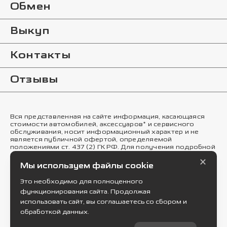
Обмен
Выкуп
Контакты
Отзывы
Вся представленная на сайте информация, касающаяся
стоимости автомобилей, аксессуаров* и сервисного
обслуживания, носит информационный характер и не
является публичной офертой, определяемой
положениями ст. 437 (2) ГК РФ. Для получения подробной
информации обращайтесь в наши автосалоны.
×
Опубликованная на данном сайте информация может
Мы используем файлы cookie
быть изменена в любое время без предварительного
уведомления. * Стоимость аксессуаров указана без учета
Это необходимо для полноценного
стоимости установки.
функционирования сайта. Продолжая
Правовая информация
использовать сайт, вы соглашаетесь со сбором и
обработкой данных.
© 2026