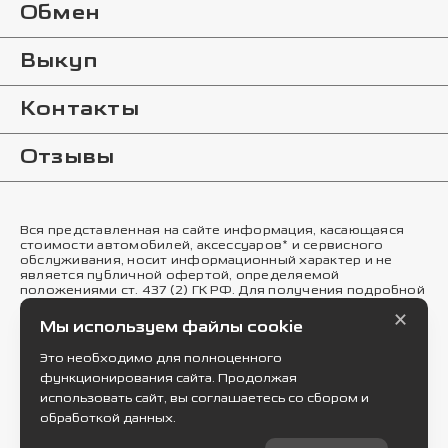
Обмен
Выкуп
Контакты
Отзывы
Вся представленная на сайте информация, касающаяся
стоимости автомобилей, аксессуаров* и сервисного
обслуживания, носит информационный характер и не
является публичной офертой, определяемой
положениями ст. 437 (2) ГК РФ. Для получения подробной
информации обращайтесь в наши автосалоны.
×
Опубликованная на данном сайте информация может
Мы используем файлы cookie
быть изменена в любое время без предварительного
уведомления. * Стоимость аксессуаров указана без учета
Это необходимо для полноценного
стоимости установки.
функционирования сайта. Продолжая
Правовая информация
использовать сайт, вы соглашаетесь со сбором и
обработкой данных.
© 2026