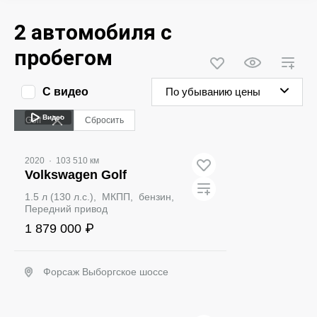
2 автомобиля с
пробегом
С видео
По убыванию цены
Видео
Golf
Сбросить
2020
·
103 510 км
Volkswagen Golf
1.5 л (130 л.с.), МКПП, бензин,
Передний привод
1 879 000 ₽
Форсаж Выборгское шоссе
Забронировать