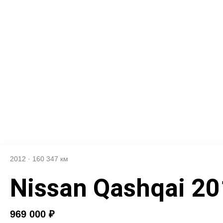
2012
·
160 347 км
Nissan Qashqai 2
969 000 ₽