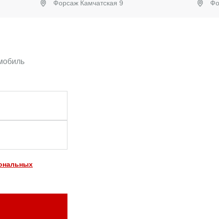
Форсаж Камчатская 9
Фо
Забронировать
омобиль
сональных