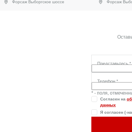
Форсаж Выборгское шоссе
Форсаж Выбо
Забронировать
Заб
Оставь
Представьтесь
*
Телефон
*
* - поля, отмечен
Согласен на
об
данных
Я согласен (-н