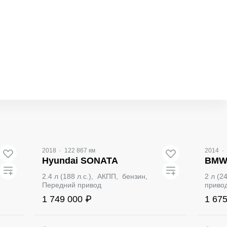
Видео
Вид
2018
·
122 867 км
2014
·
Hyundai SONATA
BMW 
2.4 л (188 л.с.), АКПП, бензин,
2 л (2
Передний привод
приво
1 749 000 ₽
1 67