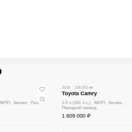
о
2016
·
236 332 км
Toyota Camry
), АКПП, бензин, Полный
2.5 л (181 л.с.), АКПП, бензин,
Передний привод
1 609 000 ₽