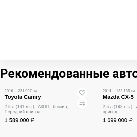
Рекомендованные авт
2016
·
231 007 км
2014
·
138 135 км
Toyota Camry
Mazda CX-5
2.5 л (181 л.с.), АКПП, бензин,
2.5 л (192 л.с.
Передний привод
привод
1 589 000 ₽
1 699 000 ₽