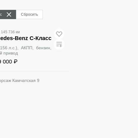
с
Сбросить
145 736 км
edes‑Benz C-Класс
 (156 л.с.), АКПП, бензин,
й привод
9 000 ₽
орсаж Камчатская 9
Забронировать