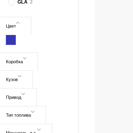
GLA
2
Цвет
Коробка
Кузов
Привод
Тип топлива
Мощность
, л.с.