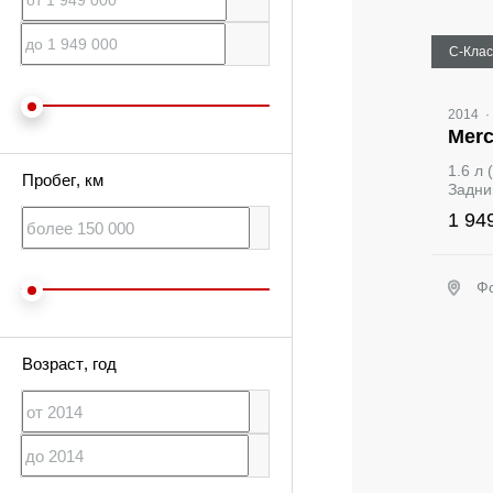
C‑Клас
2014
·
Merc
1.6 л
Пробег
, км
Задни
1 94
Ф
Возраст
, год