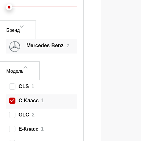
Бренд
Mercedes‑Benz
7
Модель
CLS
1
C‑Класс
1
GLC
2
E‑Класс
1