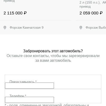
привод
2 л (150 л.с.),
привод
2 115 000 ₽
2 059 000 ₽
Форсаж Камчатская 9
Форсаж Выбо
Забронировать
Заб
Забронировать этот автомобиль?
Оставьте свои контакты, чтобы мы зарезервировали
за вами автомобиль
Представьтесь
*
Телефон
*
* - поля, отмеченные звездочкой, обязательны к