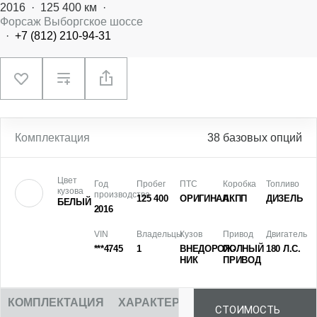
2016
·
125 400 км
·
Форсаж Выборгское шоссе
·
+7 (812) 210-94-31
Комплектация
38 базовых опций
Цвет
Год
Пробег
ПТС
Коробка
Топливо
кузова
производства
125 400
ОРИГИНАЛ
АКПП
ДИЗЕЛЬ
БЕЛЫЙ
2016
VIN
Владельцы
Кузов
Привод
Двигатель
***4745
1
ВНЕДОРОЖ­
ПОЛНЫЙ
180 Л.С.
НИК
ПРИВОД
КОМПЛЕКТАЦИЯ
ХАРАКТЕРИСТИКИ
ОПИСАНИЕ
СТОИМОСТЬ