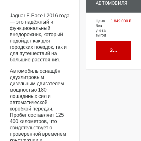
АВТОМОБИЛЯ
Jaguar F-Pace I 2016 года
Цена
1 849 000 ₽
— это надёжный и
без
функциональный
учета
внедорожник, который
выгод
подойдёт как для
городских поездок, так и
Забронирова
для путешествий на
большие расстояния.
Автомобиль оснащён
двухлитровым
дизельным двигателем
мощностью 180
лошадиных сил и
автоматической
коробкой передач.
Пробег составляет 125
400 километров, что
свидетельствует о
проверенной временем
конструкции и