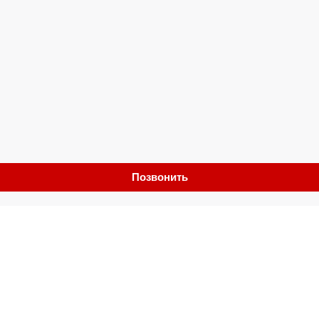
Позвонить
Обмен
Выкуп