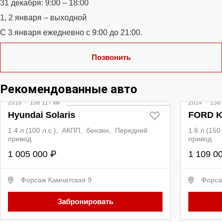
31 декабря: 9:00 – 18:00
1, 2 января – выходной
С 3 января ежедневно с 9:00 до 21:00.
Позвонить
Видео
Рекомендованные авто
2018
·
108 117 км
2014
·
138 
Hyundai Solaris
FORD 
1.4 л (100 л.с.), АКПП, бензин, Передний
1.6 л (15
привод
привод
1 005 000 ₽
1 109 0
Форсаж Камчатская 9
Форса
Забронировать