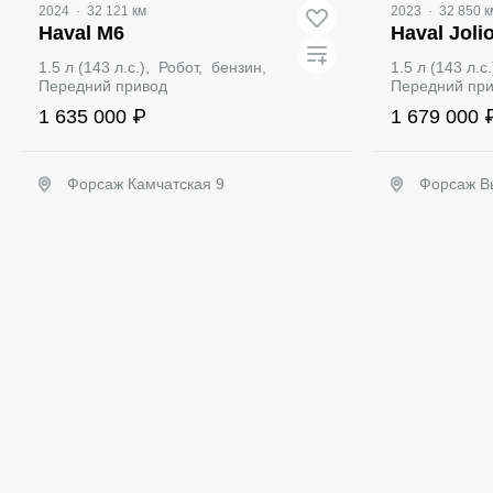
2024
·
32 121 км
2023
·
32 850 к
Haval M6
Haval Joli
1.5 л (143 л.с.), Робот, бензин,
1.5 л (143 л.с
Передний привод
Передний пр
1 635 000 ₽
1 679 000 
Форсаж Камчатская 9
Форсаж В
Забронировать
З