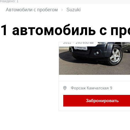
Найдено: 1
Автомобили с пробегом
Suzuki
1 автомобиль с п
2011
·
293 650 км
Suzuki Grand Vitara
2 л (140 л.с.), МКПП, бензин, П
привод
729 000 ₽
Форсаж Камчатская 9
Забронировать