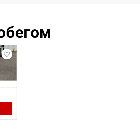
робегом
олный