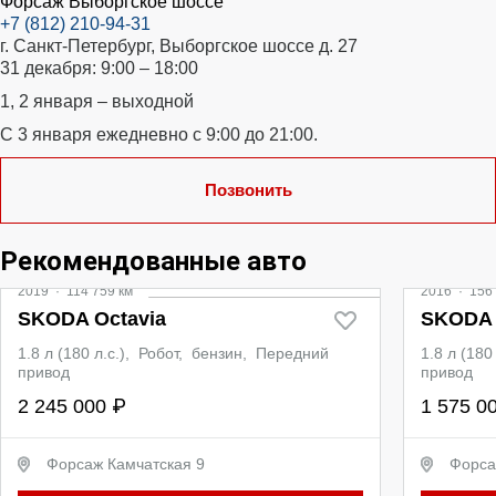
Форсаж Выборгское шоссе
+7 (812) 210-94-31
г. Санкт-Петербург, Выборгское шоссе д. 27
31 декабря: 9:00 – 18:00
1, 2 января – выходной
С 3 января ежедневно с 9:00 до 21:00.
Позвонить
Видео
Рекомендованные авто
2019
·
114 759 км
2016
·
156 
SKODA Octavia
SKODA 
1.8 л (180 л.с.), Робот, бензин, Передний
1.8 л (18
привод
привод
2 245 000 ₽
1 575 0
Форсаж Камчатская 9
Форса