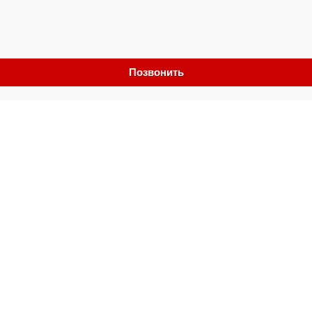
Позвонить
Обмен
Выкуп
Контакты
Отзывы