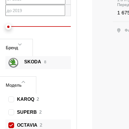
Перед
1 67
Ф
Бренд
SKODA
8
Модель
KAROQ
2
SUPERB
2
OCTAVIA
2