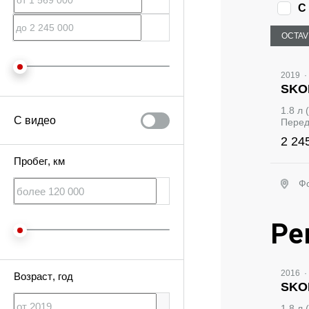
С
OCTAV
2019
·
SKO
1.8 л 
С видео
Перед
2 24
Пробег
, км
Ф
Ре
Ви
2016
·
Возраст
, год
SKO
1.8 л 