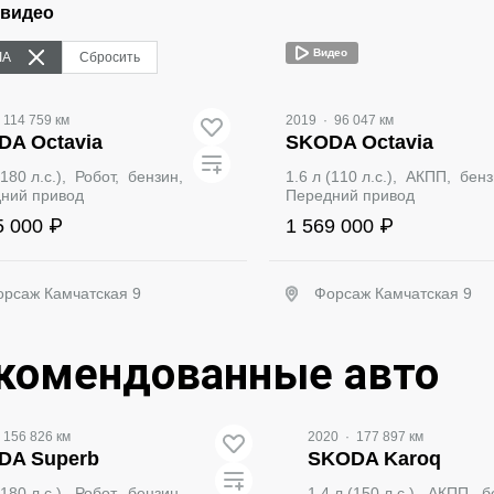
 видео
Видео
IA
Сбросить
114 759 км
2019
·
96 047 км
DA Octavia
SKODA Octavia
(180 л.с.), Робот, бензин,
1.6 л (110 л.с.), АКПП, бен
ний привод
Передний привод
5 000 ₽
1 569 000 ₽
орсаж Камчатская 9
Форсаж Камчатская 9
Забронировать
Забронировать
комендованные авто
део
156 826 км
2020
·
177 897 км
DA Superb
SKODA Karoq
(180 л.с.), Робот, бензин,
1.4 л (150 л.с.), АКПП, 