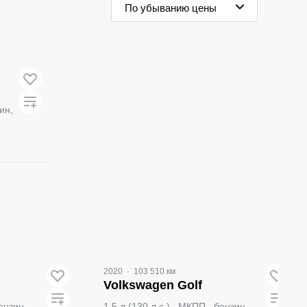
По убыванию цены
зин,
Видео
2020
·
103 510 км
Volkswagen Golf
бензин,
1.5 л (130 л.с.), МКПП, бензин,