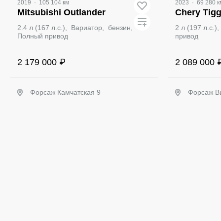
2019
·
105 104 км
2023
·
69 280 к
Mitsubishi Outlander
Chery Tigg
2.4 л (167 л.с.), Вариатор, бензин,
2 л (197 л.с.
Полный привод
привод
2 179 000 ₽
2 089 000 
Форсаж Камчатская 9
Форсаж В
Забронировать
З