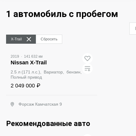
1 автомобиль с пробегом
X‑Trail
Сбросить
2019
·
141 632 км
Nissan X-Trail
2.5 л (171 л.с.), Вариатор, бензин,
Полный привод
2 049 000 ₽
Форсаж Камчатская 9
Забронировать
Видео
Видео
Рекомендованные авто