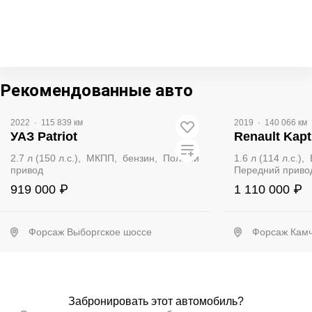
Видео
Рекомендованные авто
2022
·
115 839 км
2019
·
140 066 км
УАЗ Patriot
Renault Kapt
2.7 л (150 л.с.), МКПП, бензин, Полный
1.6 л (114 л.с.)
привод
Передний приво
919 000 ₽
1 110 000 ₽
Форсаж Выборгское шоссе
Форсаж Камч
Забронировать
Заб
Забронировать этот автомобиль?