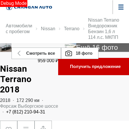
Debug Mode
Nissan Terrano
Автомобили
Внедорожник
Nissan
Terrano
с пробегом
Бензин 1,6 л
114 л.с. МКПП
Ещё 16 фото
Смотреть все
18 фото
959 000 ₽
Nissan
Получить предложение
Terrano
2018
2018
·
172 290 км
·
Форсаж Выборгское шоссе
·
+7 (812) 210-94-31