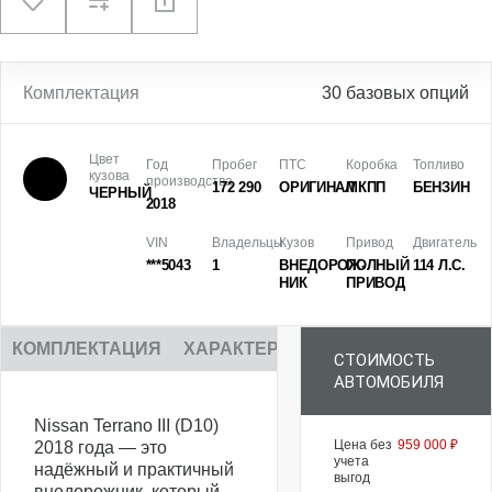
Комплектация
30 базовых опций
Цвет
Год
Пробег
ПТС
Коробка
Топливо
кузова
производства
172 290
ОРИГИНАЛ
МКПП
БЕНЗИН
ЧЕРНЫЙ
2018
VIN
Владельцы
Кузов
Привод
Двигатель
***5043
1
ВНЕДОРОЖ­
ПОЛНЫЙ
114 Л.С.
НИК
ПРИВОД
КОМПЛЕКТАЦИЯ
ХАРАКТЕРИСТИКИ
ОПИСАНИЕ
СТОИМОСТЬ
АВТОМОБИЛЯ
Nissan Terrano III (D10)
Цена без
959 000 ₽
2018 года — это
учета
надёжный и практичный
выгод
внедорожник, который