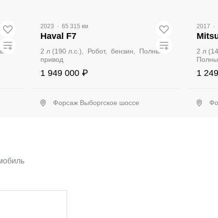
2023
·
65 315 км
2017
·
Haval F7
Mits
ный
2 л (190 л.с.), Робот, бензин, Полный
2 л (1
привод
Полны
1 949 000 ₽
1 24
Форсаж Выборгское шоссе
Фо
Забронировать
омобиль