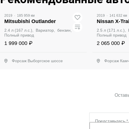
2019
·
185 959 км
2019
·
141 632 км
Mitsubishi Outlander
Nissan X-Trai
2.4 л (167 л.с.), Вариатор, бензин,
2.5 л (171 л.с.)
Полный привод
Полный привод
1 999 000 ₽
2 065 000 ₽
Форсаж Выборгское шоссе
Форсаж Камч
Забронировать
Заб
Оставь
Представьтесь
*