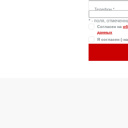
Телефон
*
* - поля, отмечен
Согласен на
об
данных
Я согласен (-н