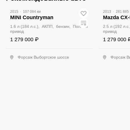
2015
·
107 084 км
2013
·
281 885 
MINI Countryman
Mazda CX-
1.6 л (184 л.с.), АКПП, бензин, Полный
2.5 л (192 л.
привод
привод
1 279 000 ₽
1 279 000 
Форсаж Выборгское шоссе
Форсаж В
Забронировать
З