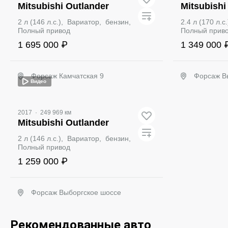
Mitsubishi Outlander
Mitsubishi
2 л (146 л.с.), Вариатор, бензин,
2.4 л (170 л.
Полный привод
Полный прив
1 695 000 ₽
1 349 000 
Форсаж Камчатская 9
Форсаж В
Видео
Забронировать
З
2017
·
249 969 км
Mitsubishi Outlander
2 л (146 л.с.), Вариатор, бензин,
Полный привод
1 259 000 ₽
Форсаж Выборгское шоссе
Забронировать
Видео
Рекомендованные авто