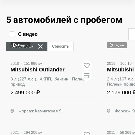
5 автомобилей с пробегом
С видео
Видео
Видео
OUTLANDER
Сбросить
2018
·
151 996 км
2019
·
105 104 
Mitsubishi Outlander
Mitsubishi
3 л (227 л.с.), АКПП, бензин, Полный
2.4 л (167 л.
привод
Полный прив
2 499 000 ₽
2 179 000 
Форсаж Камчатская 9
Форсаж К
Забронировать
З
2021
·
194 206 км
2011
·
56 369 к