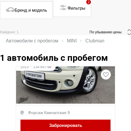
2
Фильтры
Бренд и модель
Найдено: 1
 По убыванию цены 
Автомобили с пробегом
MINI
Clubman
1 автомобиль с пробегом
Видео
2013
·
134 647 км
MINI Clubman
1.6 л (122 л.с.), АКПП, бензин, Передний
привод
969 000 ₽
Форсаж Камчатская 9
Забронировать