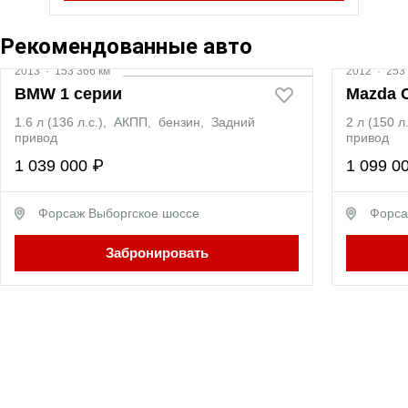
Видео
Рекомендованные авто
2013
·
153 366 км
2012
·
253 
BMW 1 серии
Mazda 
1.6 л (136 л.с.), АКПП, бензин, Задний
2 л (150 
привод
привод
1 039 000 ₽
1 099 0
Форсаж Выборгское шоссе
Форса
Забронировать