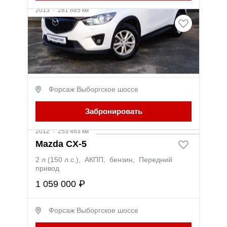
2013
·
281 885 км
Mazda CX-5
2.5 л (192 л.с.), АКПП, бензин, Полный
привод
1 279 000 ₽
Форсаж Выборгское шоссе
Забронировать
Видео
2012
·
253 463 км
Mazda CX-5
2 л (150 л.с.), АКПП, бензин, Передний
привод
1 059 000 ₽
Форсаж Выборгское шоссе