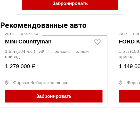
Забронировать
Видео
Рекомендованные авто
2015
·
107 084 км
2018
·
125 
MINI Countryman
FORD 
1.6 л (184 л.с.), АКПП, бензин, Полный
1.5 л (15
привод
привод
1 279 000 ₽
1 449 0
Форсаж Выборгское шоссе
Форса
Забронировать