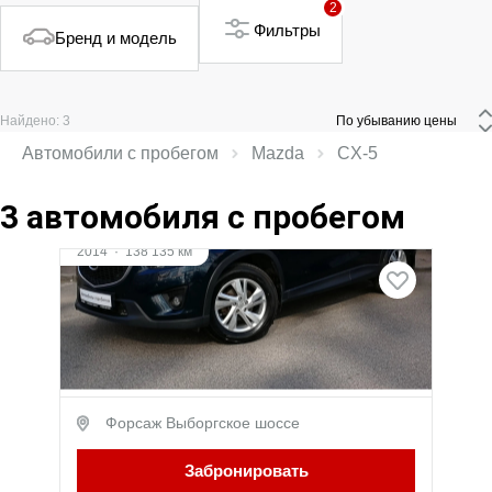
2
Фильтры
Бренд и модель
Найдено: 3
 По убыванию цены 
Автомобили с пробегом
Mazda
CX‑5
3 автомобиля с пробегом
Видео
2014
·
138 135 км
Mazda CX-5
2.5 л (192 л.с.), АКПП, бензин, Полный
привод
1 709 000 ₽
Форсаж Выборгское шоссе
Забронировать