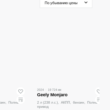
По убыванию цены
2024
·
19 724 км
Geely Monjaro
ензин, Полный
2 л (238 л.с.), АКПП, бензин, Полный
привод