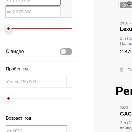
С
Ви
2016
·
Lexu
2 л (
Полны
2 87
С видео
Пробег
, км
Ф
Ре
Ви
2023
·
GAC
Возраст
, год
2 л (
приво