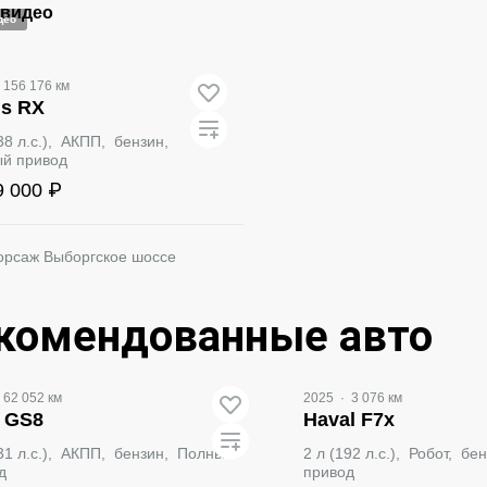
 видео
део
156 176 км
s RX
238 л.с.), АКПП, бензин,
й привод
9 000 ₽
орсаж Выборгское шоссе
Забронировать
комендованные авто
део
62 052 км
2025
·
3 076 км
 GS8
Haval F7x
231 л.с.), АКПП, бензин, Полный
2 л (192 л.с.), Робот, б
д
привод