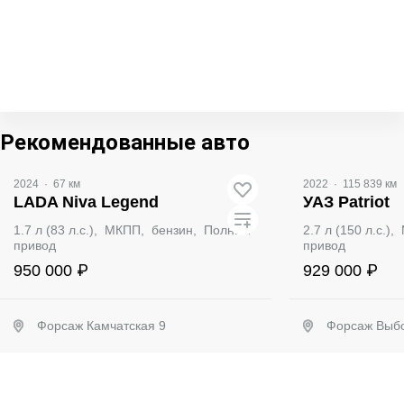
Рекомендованные авто
2024
·
67 км
2022
·
115 839 км
LADA Niva Legend
УАЗ Patriot
1.7 л (83 л.с.), МКПП, бензин, Полный
2.7 л (150 л.с.
привод
привод
950 000 ₽
929 000 ₽
Форсаж Камчатская 9
Форсаж Выбо
Забронировать
Заб