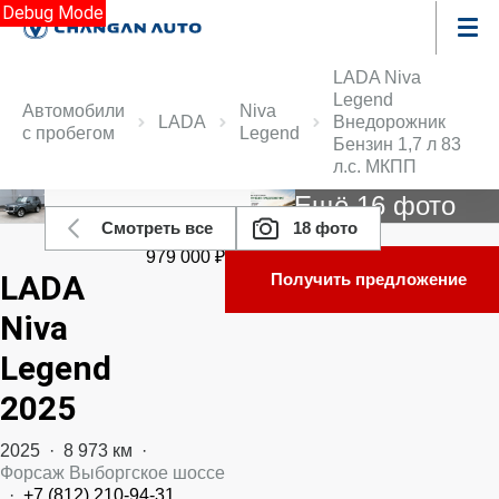
Debug Mode
LADA Niva
Legend
Автомобили
Niva
LADA
Внедорожник
с пробегом
Legend
Бензин 1,7 л 83
л.с. МКПП
Ещё 16 фото
Смотреть все
18 фото
979 000 ₽
LADA
Получить предложение
Niva
Legend
2025
2025
·
8 973 км
·
Форсаж Выборгское шоссе
·
+7 (812) 210-94-31