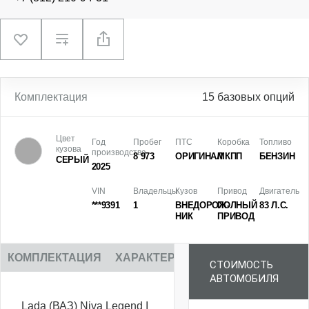
Комплектация
15 базовых опций
Цвет
Год
Пробег
ПТС
Коробка
Топливо
кузова
производства
8 973
ОРИГИНАЛ
МКПП
БЕНЗИН
СЕРЫЙ
2025
VIN
Владельцы
Кузов
Привод
Двигатель
***9391
1
ВНЕДОРОЖ­
ПОЛНЫЙ
83 Л.С.
НИК
ПРИВОД
КОМПЛЕКТАЦИЯ
ХАРАКТЕРИСТИКИ
ОПИСАНИЕ
СТОИМОСТЬ
АВТОМОБИЛЯ
Lada (ВАЗ) Niva Legend I