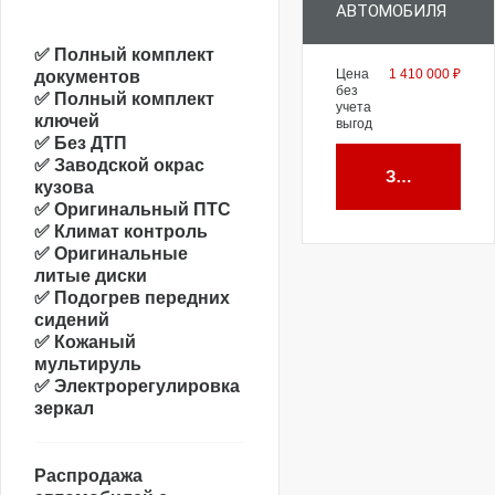
АВТОМОБИЛЯ
✅ Полный комплект
Цена
1 410 000 ₽
документов
без
✅ Полный комплект
учета
ключей
выгод
✅ Без ДТП
✅ Заводской окрас
Забронирова
кузова
✅ Оригинальный ПТС
✅ Климат контроль
✅ Оригинальные
литые диски
✅ Подогрев передних
сидений
✅ Кожаный
мультируль
✅ Электрорегулировка
зеркал
Распродажа