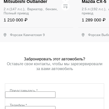
Mitsubishi Outlander
Mazda CX-5
2 л (147 л.с.), Вариатор, бензин,
2.5 л (192 л.с.
Полный привод
привод
1 210 000 ₽
1 289 000 ₽
Форсаж Камчатская 9
Форсаж Выбо
Забронировать
Заб
Забронировать этот автомобиль?
Оставьте свои контакты, чтобы мы зарезервировали
за вами автомобиль
Представьтесь
*
Телефон
*