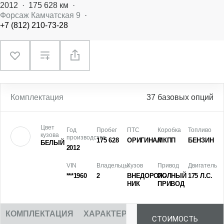
2012
·
175 628 км
·
Форсаж Камчатская 9
·
+7 (812) 210-73-28
Комплектация
37 базовых опций
Цвет
Год
Пробег
ПТС
Коробка
Топливо
кузова
производства
175 628
ОРИГИНАЛ
МКПП
БЕНЗИН
БЕЛЫЙ
2012
VIN
Владельцы
Кузов
Привод
Двигатель
***1960
2
ВНЕДОРОЖ­
ПОЛНЫЙ
175 Л.С.
НИК
ПРИВОД
КОМПЛЕКТАЦИЯ
ХАРАКТЕРИСТИКИ
ОПИСАНИЕ
СТОИМОСТЬ