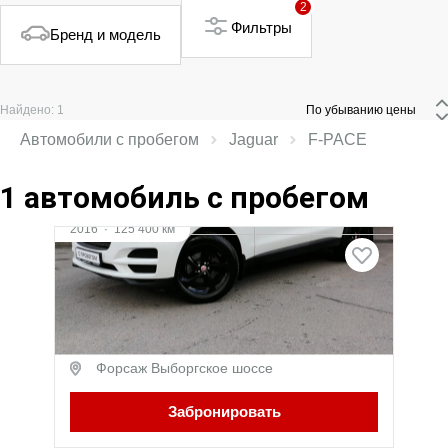
2
Фильтры
Бренд и модель
Найдено: 1
 По убыванию цены 
Автомобили с пробегом
Jaguar
F‑PACE
1 автомобиль с пробегом
2016
·
125 400 км
Jaguar F-Pace
2 л (180 л.с.), АКПП, дизель, Полный привод
1 879 000 ₽
Форсаж Выборгское шоссе
Забронировать