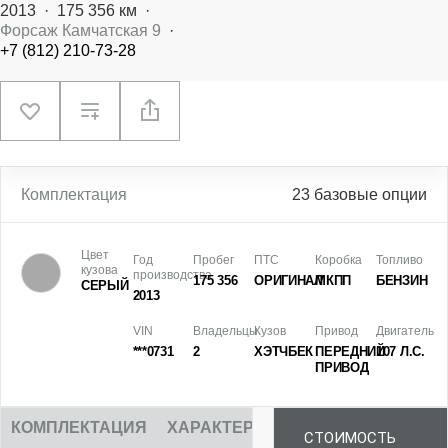
2013
·
175 356 км
·
Форсаж Камчатская 9
·
+7 (812) 210-73-28
Комплектация
23 базовые опции
Цвет
Год
Пробег
ПТС
Коробка
Топливо
кузова
производства
175 356
ОРИГИНАЛ
МКПП
БЕНЗИН
СЕРЫЙ
2013
VIN
Владельцы
Кузов
Привод
Двигатель
***0731
2
ХЭТЧБЕК
ПЕРЕДНИЙ
107 Л.С.
ПРИВОД
КОМПЛЕКТАЦИЯ
ХАРАКТЕРИСТИКИ
ОПИСАНИЕ
СТОИМОСТЬ