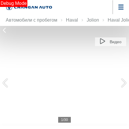
Debug Mode
Автомобили с пробегом
Haval
Jolion
Haval Jol
Видео
1/30