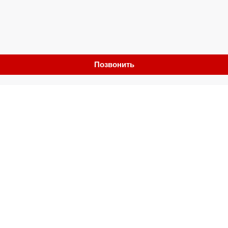
Позвонить
Обмен
Выкуп
Контакты
Отзывы