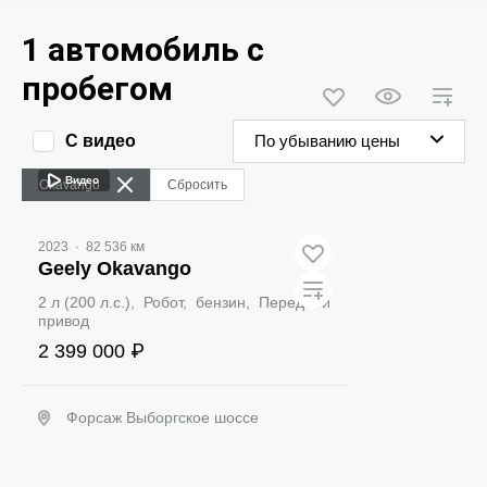
1 автомобиль с
пробегом
С видео
По убыванию цены
Видео
Okavango
Сбросить
2023
·
82 536 км
Geely Okavango
2 л (200 л.с.), Робот, бензин, Передний
привод
2 399 000 ₽
Форсаж Выборгское шоссе
Забронировать