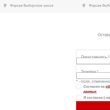
Форсаж Выборгское шоссе
Форсаж Выбо
Забронировать
Заб
Оставь
Представьтесь
*
Телефон
*
* - поля, отмечен
Согласен на
об
данных
Я согласен (-н