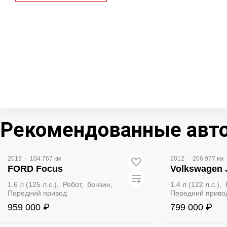
Рекомендованные авт
Видео
2019
·
104 767 км
2012
·
206 977 км
FORD Focus
Volkswagen 
1.6 л (125 л.с.), Робот, бензин,
1.4 л (122 л.с.)
Передний привод
Передний приво
959 000 ₽
799 000 ₽