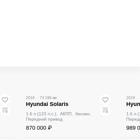
2016
·
73 196 км
2019
·
Hyundai Solaris
Hyun
1.6 л (123 л.с.), АКПП, бензин,
1.6 л 
Передний привод
Перед
870 000 ₽
989 