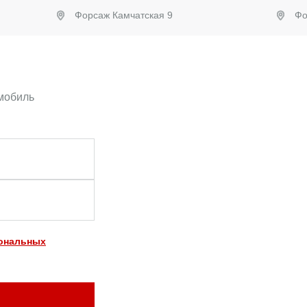
Форсаж Камчатская 9
Фо
Забронировать
омобиль
сональных