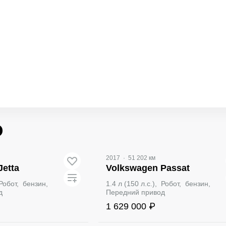
о
Видео
2017
·
51 202 км
Jetta
Volkswagen Passat
, Робот, бензин,
1.4 л (150 л.с.), Робот, бензин,
д
Передний привод
1 629 000 ₽