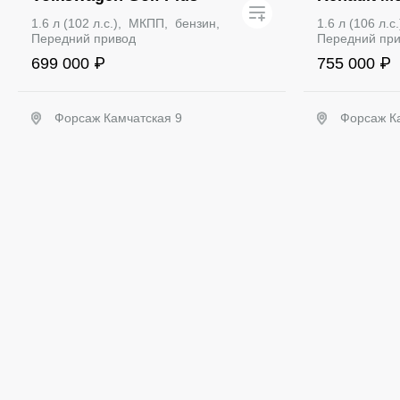
1.6 л (102 л.с.), МКПП, бензин,
1.6 л (106 л.
Передний привод
Передний пр
699 000 ₽
755 000 ₽
Форсаж Камчатская 9
Форсаж К
Забронировать
З