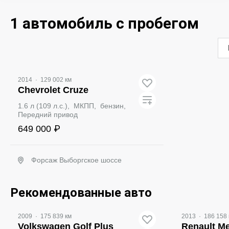
1 автомобиль с пробегом
2014
·
129 002 км
Chevrolet Cruze
1.6 л (109 л.с.), МКПП, бензин,
Передний привод
649 000 ₽
Форсаж Выборгское шоссе
Забронировать
Рекомендованные авто
2009
·
175 839 км
2013
·
186 158 
Volkswagen Golf Plus
Renault M